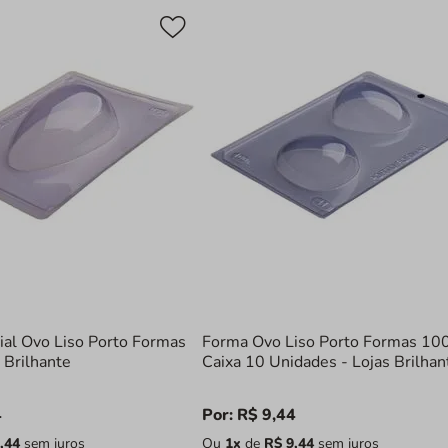
ial Ovo Liso Porto Formas
Forma Ovo Liso Porto Formas 10
 Brilhante
Caixa 10 Unidades - Lojas Brilhan
4
Por:
R$
9
,
44
,
44
sem juros
Ou
1
x
de
R$
9
,
44
sem juros