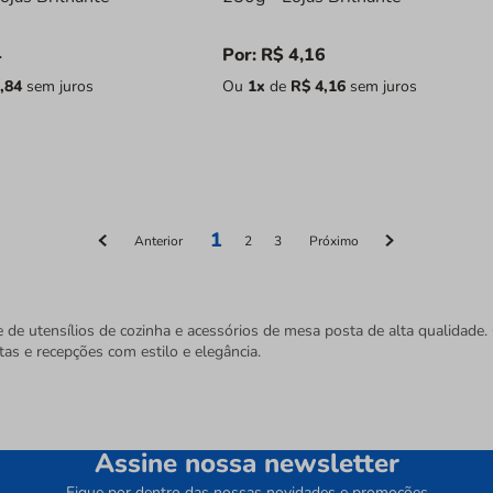
4
Por:
R$
4
,
16
,
84
sem juros
Ou
1
x
de
R$
4
,
16
sem juros
1
Anterior
2
3
Próximo
e de utensílios de cozinha e acessórios de mesa posta de alta qualidad
tas e recepções com estilo e elegância.
Assine nossa newsletter
Fique por dentro das nossas novidades e promoções