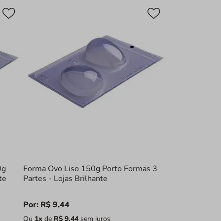
0g
Forma Ovo Liso 150g Porto Formas 3
te
Partes - Lojas Brilhante
Por:
R$
9
,
44
Ou
1
x
de
R$
9
,
44
sem juros