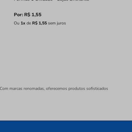
Por:
R$
1
,
55
Ou
1
x
de
R$
1
,
55
sem juros
e. Com marcas renomadas, oferecemos produtos sofisticados