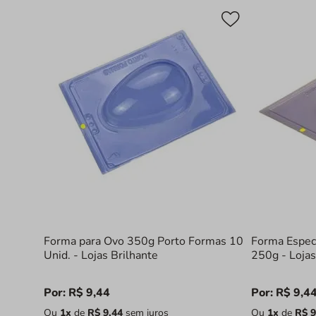
Forma para Ovo 350g Porto Formas 10
Forma Espec
Unid. - Lojas Brilhante
250g - Lojas
Por:
R$
9
,
44
Por:
R$
9
,
4
Ou
1
x
de
R$
9
,
44
sem juros
Ou
1
x
de
R$
9