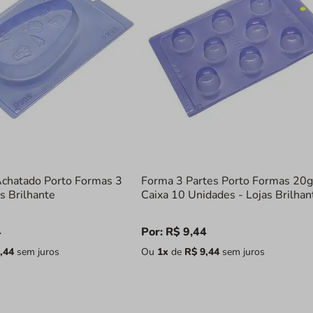
chatado Porto Formas 3
Forma 3 Partes Porto Formas 20g
as Brilhante
Caixa 10 Unidades - Lojas Brilhan
4
Por:
R$
9
,
44
,
44
sem juros
Ou
1
x
de
R$
9
,
44
sem juros