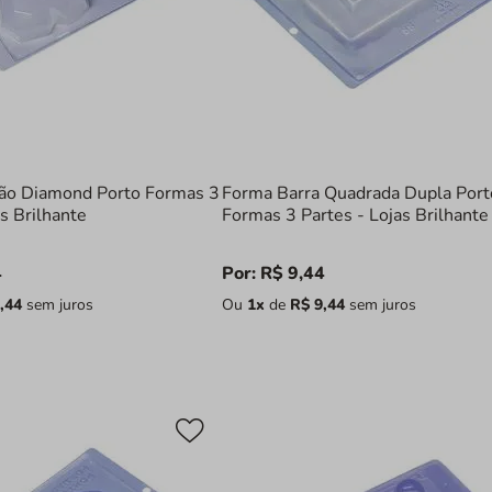
ão Diamond Porto Formas 3
Forma Barra Quadrada Dupla Port
as Brilhante
Formas 3 Partes - Lojas Brilhante
4
Por:
R$
9
,
44
,
44
sem juros
Ou
1
x
de
R$
9
,
44
sem juros