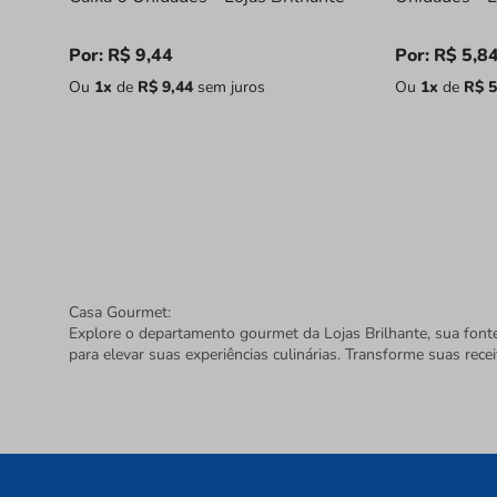
Por:
R$
9
,
44
Por:
R$
5
,
8
Ou
1
x
de
R$
9
,
44
sem juros
Ou
1
x
de
R$
5
Casa Gourmet:
Explore o departamento gourmet da Lojas Brilhante, sua font
para elevar suas experiências culinárias. Transforme suas recei