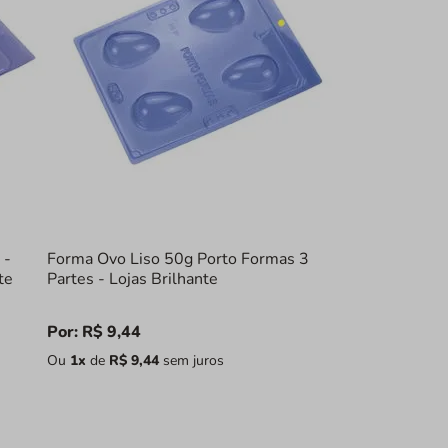
 -
Forma Ovo Liso 50g Porto Formas 3
te
Partes - Lojas Brilhante
Por:
R$
9
,
44
Ou
1
x
de
R$
9
,
44
sem juros