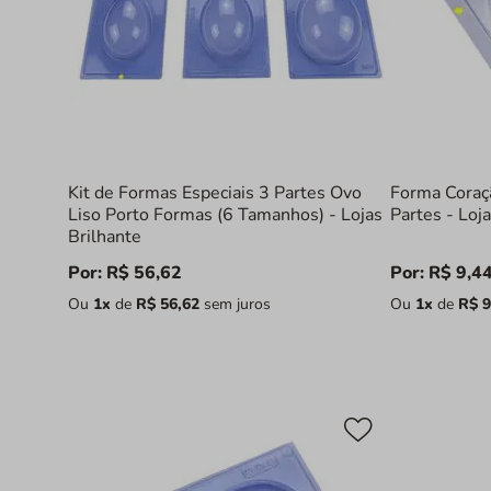
Kit de Formas Especiais 3 Partes Ovo
Forma Coraç
Liso Porto Formas (6 Tamanhos) - Lojas
Partes - Loj
Brilhante
Por:
R$
56
,
62
Por:
R$
9
,
4
Ou
1
x
de
R$
56
,
62
sem juros
Ou
1
x
de
R$
9