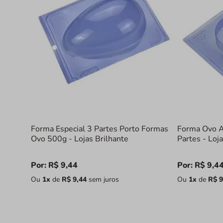
Forma Especial 3 Partes Porto Formas
Forma Ovo A
Ovo 500g - Lojas Brilhante
Partes - Loj
Por:
R$
9
,
44
Por:
R$
9
,
4
Ou
1
x
de
R$
9
,
44
sem juros
Ou
1
x
de
R$
9