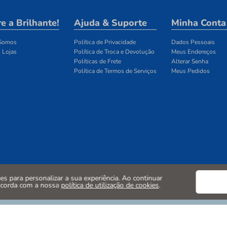
e a Brilhante!
Ajuda & Suporte
Minha Conta
Somos
Política de Privacidade
Dados Pessoais
 Lojas
Política de Troca e Devolução
Meus Endereços
Políticas de Frete
Alterar Senha
Política de Termos de Serviços
Meus Pedidos
kies para personalizar a sua experiência. Ao continuar
ncorda com a nossa
política de utilização de cookies
.
CNPJ:10.742.586/0001-13. ENDEREÇO: LARGO ROSÁRIO, 105 -
PENHA - SP