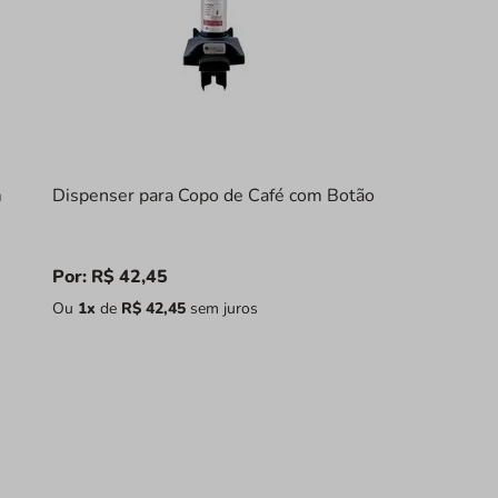
m
Dispenser para Copo de Café com Botão
Por:
R$
42
,
45
Ou
1
x
de
R$
42
,
45
sem juros