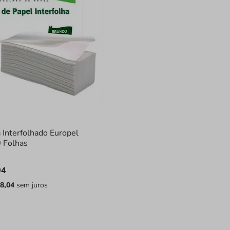
 Interfolhado Europel
 Folhas
04
8
,
04
sem juros