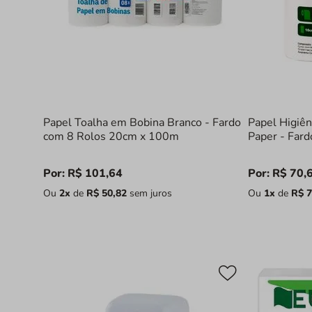
Papel Toalha em Bobina Branco - Fardo
Papel Higiê
com 8 Rolos 20cm x 100m
Paper - Far
Por:
R$
101
,
64
Por:
R$
70
,
Ou
2
x
de
R$
50
,
82
sem juros
Ou
1
x
de
R$
7