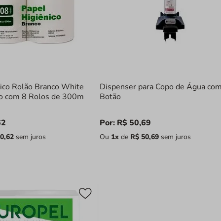
nico Rolão Branco White
Dispenser para Copo de Água co
do com 8 Rolos de 300m
Botão
62
Por:
R$
50
,
69
0
,
62
sem juros
Ou
1
x
de
R$
50
,
69
sem juros