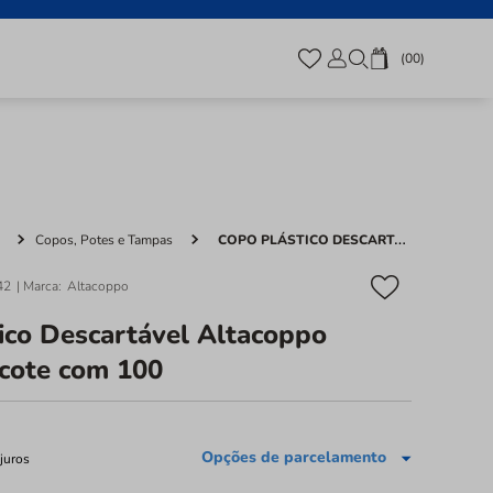
00
Copos, Potes e Tampas
COPO PLÁSTICO DESCARTÁVEL ALTACOPPO 180ML - PACOTE COM 100
42
Altacoppo
ico Descartável Altacoppo
cote com 100
Opções de parcelamento
juros