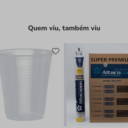
Por que este pr
Excelente Cu
ideal para ab
Quem viu, também viu
Qualidade P
segurança e r
Praticidade 
o tempo de se
Versatilidad
corporativos e
Conformidad
garantindo um
Detalhes que F
O copo Altacoppo S
apresentação limpa 
robusta evita que o
proporcionando uma e
refrigerantes, sucos
Especificações T
Marca:
Altac