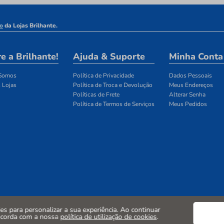
o
da Lojas Brilhante.
e a Brilhante!
Ajuda & Suporte
Minha Conta
Somos
Política de Privacidade
Dados Pessoais
 Lojas
Política de Troca e Devolução
Meus Endereços
Políticas de Frete
Alterar Senha
Política de Termos de Serviços
Meus Pedidos
kies para personalizar a sua experiência. Ao continuar
ncorda com a nossa
política de utilização de cookies
.
CNPJ:10.742.586/0001-13. ENDEREÇO: LARGO ROSÁRIO, 105 -