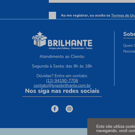
Ao me registrar, eu aceito os
Termos de Us
Sobr
Quem 
Nossas
Atendimento ao Cliente:
Segunda à Sexta: das 8h às 18h
Dúvidas? Entre em contato:
(11) 94190-7706
contato@lojasbrilhante.com.br
Nos siga nas redes sociais
Este site utiliza coo
navegando, você co