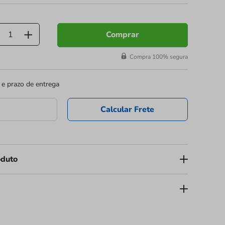
Comprar
Compra 100% segura
 e prazo de entrega
Calcular Frete
oduto
escartável Altacoppo 180ml - Pacote com 100
da marca
ção profissional para o serviço de bebidas em seu
envolvido para garantir eficiência e o melhor custo-
o descartável assegura segurança no manuseio e uma
 para o seu negócio.