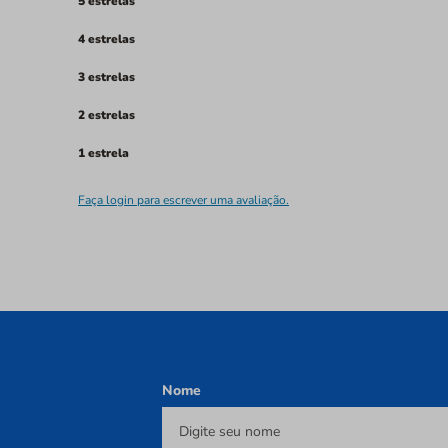
5 estrelas
4 estrelas
3 estrelas
2 estrelas
1 estrela
Faça login para escrever uma avaliação.
Nome