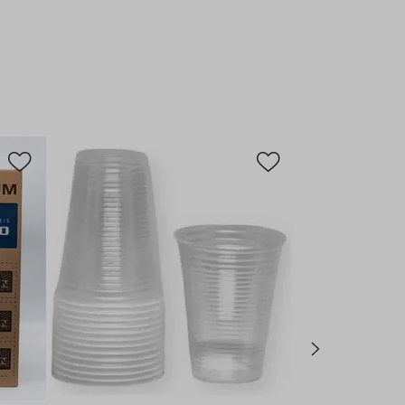
oduto é essencial para o seu negócio?
sto-Benefício:
Pacote com 100 unidades oferece o volume
astecer sua operação sem custos excessivos por item.
remium:
Com acabamento mais encorpado, confere maior
esistência durante o uso.
no Dia a Dia:
Descartável e de fácil armazenamento, otimiza
rviço e reduz a necessidade de lavagem.
e Total:
Ideal para restaurantes, lanchonetes, bares, eventos
 serviços de delivery.
e Garantida:
Fabricado dentro das normas ABNT,
 produto confiável e adequado para uso comercial.
azem a Diferença
uper Premium em plástico transparente oferece uma
e profissional para qualquer bebida. Sua construção mais
 copo amasse facilmente nas mãos do cliente,
xperiência de uso superior. Perfeito para servir água,
 e outras bebidas não alcoólicas com segurança e estilo.
écnicas:
oppo