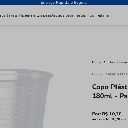
Entrega
Rápida
e
Segura
scartáveis
Higiene e Limpeza
Artigos para Festas
Confeitaria
Descartáveis
Home
Código
:
78989183300
Copo Plást
180ml - Pa
Por:
R$
10
,
20
ou
1
x de
R$
10
,
20
sem 