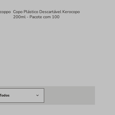
stico Transparente
180 ml
acoppo
Copo Plástico Descartável Kerocopo
iâmetro da boca: 69,5mm | Diâmetro da base: 44,5mm |
200ml - Pacote com 100
100 copos por pacote
ções e garanta suprimentos de qualidade profissional.
rrinho e abasteça seu negócio!
Todos