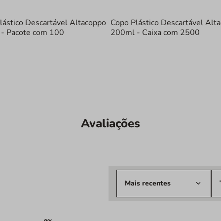
Material:
Plá
Capacidade:
lástico Descartável Altacoppo
Copo Plástico Descartável Alt
Dimensões:
D
- Pacote com 100
200ml - Caixa com 2500
Altura: 78mm
Quantidade:
Otimize suas opera
Adicione ao seu ca
Avaliações
Mais recentes