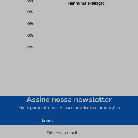
0%
Nenhuma avaliação
0%
0%
0%
0%
Assine nossa newsletter
Fique por dentro das nossas novidades e promoções
Email