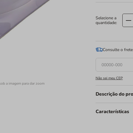
Consulte o frete
Não sei meu CEP
sob a imagem para dar zoom
Descrição do pr
Forma Espec
Características
Caixa com 1
A Forma Especial Ov