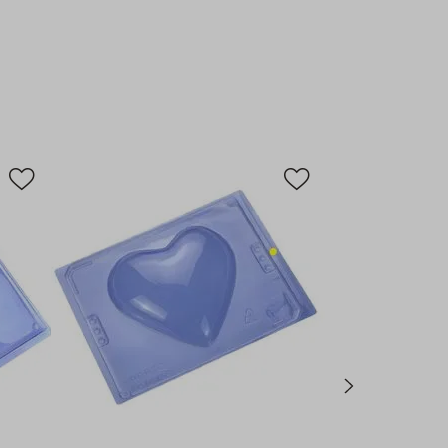
zação e rapidez na produção de ovos de Páscoa. Para quem
e forma artesanal, garante um acabamento profissional e
idade, mesmo para quem está começando.
r este produto?
Otimizado para Produção:
Com 12 unidades por caixa,
custo por peça e mantém um estoque ideal para atender a
 da temporada sem paradas para reposição.
m Acetato e Silicone de Alta Qualidade:
Fabricada pela
com materiais resistentes e duráveis, garante precisão no
dade para desenformar e um acabamento brilhante e
cada ovo.
no Processo Produtivo:
O sistema de 3 partes elimina a
e girar ou espalhar chocolate manualmente, acelerando a
to em linhas de produção comerciais quanto na cozinha
cio Superior em Lote:
Comprar em caixa oferece o melhor
dade, tornando o investimento vantajoso tanto para grandes
nto para projetos artesanais que exigem qualidade
Técnicas