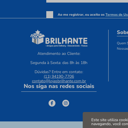
Ao me registrar, eu aceito os
Termos de Us
Sobr
Quem 
Nossas
Atendimento ao Cliente:
Segunda à Sexta: das 8h às 18h
Dúvidas? Entre em contato:
(11) 94190-7706
contato@lojasbrilhante.com.br
Nos siga nas redes sociais
Este site utiliza coo
navegando, você co