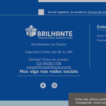
Ao me registrar, eu aceito os
Termos de Us
Sobr
Quem 
Nossas
Atendimento ao Cliente:
Segunda à Sexta: das 8h às 18h
Dúvidas? Entre em contato:
(11) 94190-7706
contato@lojasbrilhante.com.br
Nos siga nas redes sociais
Este site utiliza coo
navegando, você co