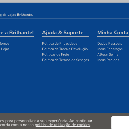
o
da Lojas Brilhante.
e a Brilhante!
Ajuda & Suporte
Minha Conta
Somos
Política de Privacidade
Dados Pessoais
 Lojas
Política de Troca e Devolução
Meus Endereços
Políticas de Frete
Alterar Senha
Política de Termos de Serviços
Meus Pedidos
kies para personalizar a sua experiência. Ao continuar
ncorda com a nossa
política de utilização de cookies
.
CNPJ:10.742.586/0001-13. ENDEREÇO: LARGO ROSÁRIO, 105 -