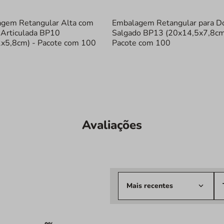
Especificações T
gem Retangular Alta com
Embalagem Retangular para D
Marca:
Bipac
Articulada BP10
Salgado BP13 (20x14,5x7,8cm
Material:
PET 
x5,8cm) - Pacote com 100
Pacote com 100
Dimensões/V
(12,3cm x 7c
Quantidade:
Característic
Simplifique suas 
clientes. Adicione
qualidade e pratic
Avaliações
Mais recentes