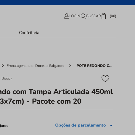
00
LOGIN
BUSCAR
Confeitaria
Embalagens para Doces e Salgados
POTE REDONDO COM TAMPA ARTICULADA 450ML BP771 (12,3X7CM) - PACOTE COM 20
Bipack
ndo com Tampa Articulada 450ml
3x7cm) - Pacote com 20
Opções de parcelamento
juros