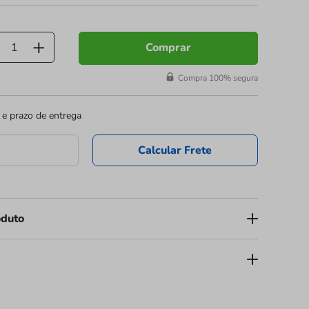
Comprar
Compra 100% segura
 e prazo de entrega
Calcular Frete
oduto
om Tampa Articulada 450ml BP771
da marca
Bipack
é a
l para embalar, transportar e expor doces e salgados em seu
envolvido para garantir eficiência e o melhor custo-
alagem assegura organização e apresentação impecável para
o adequada para alimentos conforme a legislação vigente.