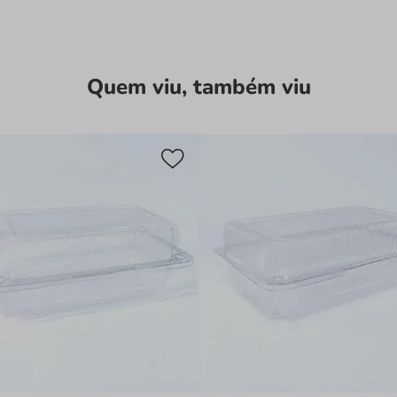
Por que este pr
Custo-Benefí
um excelente 
Quem viu, também viu
reduzindo cus
Qualidade Pr
durabilidade 
intenso.
Praticidade 
seguro e fácil
Versatilidad
restaurantes,
doces, salga
Apresentaçã
produto intern
Detalhes que F
Com superfície lisa
apresentação profis
cliente visualize o
articulada assegura 
qualidade e pratici