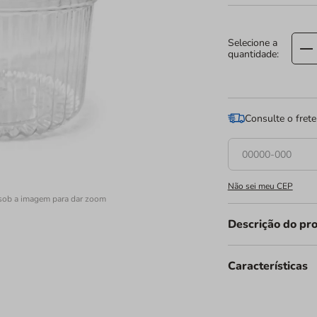
Consulte o frete
Não sei meu CEP
sob a imagem para dar zoom
Descrição do pr
O
Pote Redondo c
Características
solução profissiona
estabelecimento. Des
benefício, esta emb
seus produtos, send