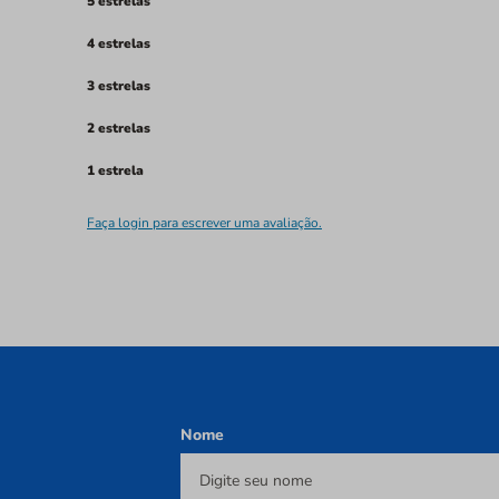
5 estrelas
4 estrelas
3 estrelas
2 estrelas
1 estrela
Faça login para escrever uma avaliação.
Nome