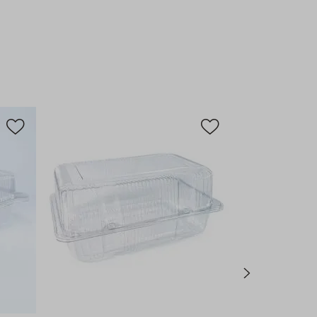
oduto é essencial para o seu negócio?
cio Superior:
Vendido em pacote com 20 unidades, oferece
rendimento por compra, otimizando seu estoque e
tos operacionais.
ofissional:
Fabricado em PET de alta resistência, garante
e proteção para seus alimentos, suportando o uso comercial
na Operação:
A tampa articulada proporciona fechamento
 abertura, agilizando o atendimento no seu dia a dia.
e de Aplicação:
Ideal para confeitarias, padarias,
 buffets e serviços de delivery que necessitam embalar
dos, mousses e sobremesas.
o Impecável:
Seu acabamento liso e transparente valoriza o
o, atraindo a atenção dos clientes.
azem a Diferença
 e ótimo acabamento, o Pote BP771 garante uma
sional para seus alimentos. Sua transparência permite que o
 produto, aumentando o apelo de venda, enquanto a tampa
hermeticidade e facilidade de uso. Perfeito para quem busca
dade em uma única embalagem.