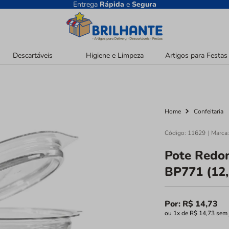
Entrega
Rápida
e
Segura
Descartáveis
Higiene e Limpeza
Artigos para Festas
Confeitaria
Home
Código
:
11629
Pote Redo
BP771 (12,
Por:
R$
14
,
73
ou
1
x de
R$
14
,
73
sem 